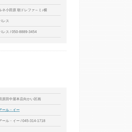
ルネ小田原 朝ドレファ～ミ♪横
パレス
レス / 050-8889-3454
田原田中屋本店向かい区画
アール・イー
ール・イー / 045-314-1718