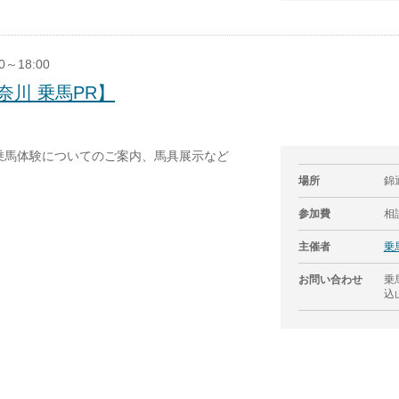
0～18:00
川 乗馬PR】
乗馬体験についてのご案内、馬具展示など
場所
錦
参加費
相
主催者
乗
お問い合わせ
乗
込山