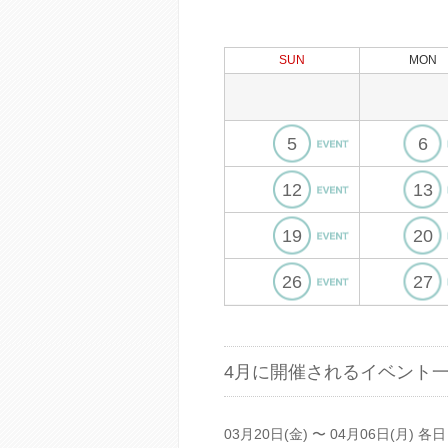
SUN
MON
5
6
12
13
19
20
26
27
4月に開催されるイベント
03月20日(金) 〜 04月06日(月) 各日 