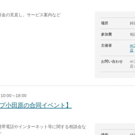
料金の見直し、サービス案内など
場所
錦
参加費
相
主催者
㈱
店
お問い合わせ
㈱
店 
10:00～18:00
ップ小田原の合同イベント】
携帯電話やインターネット等に関する相談会な
ど