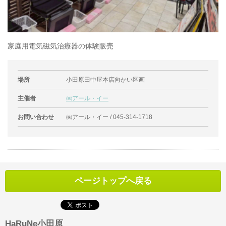
家庭用電気磁気治療器の体験販売
場所
小田原田中屋本店向かい区画
主催者
㈱アール・イー
お問い合わせ
㈱アール・イー / 045-314-1718
ページトップへ戻る
HaRuNe小田原