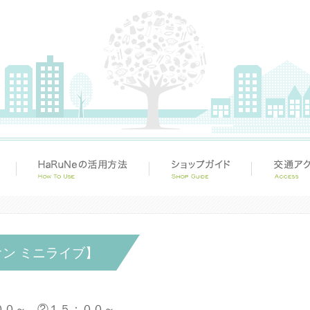
ン ミニライブ】
３：００～、②１５：００～